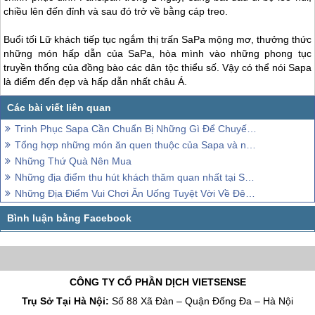
chiều lên đến đỉnh và sau đó trở về bằng cáp treo.
Buổi tối Lữ khách tiếp tục ngắm thị trấn
SaPa
mộng mơ, thưởng thức
những món hấp dẫn của
SaPa
, hòa mình vào những phong tục
truyền thống của đồng bào các dân tộc thiểu số. Vậy có thể nói
Sapa
là điểm đến đẹp và hấp dẫn nhất châu Á.
Trinh Phục Sapa Cần Chuẩn Bị Những Gì Để Chuyến Đi Được Trọn Vẹn Đầy Đủ Nhất
Tổng hợp những món ăn quen thuộc của Sapa và những đồ ăn truyền thống của Sapa.
Những Thứ Quà Nên Mua
Những địa điểm thu hút khách thăm quan nhất tại Sapa
Những Địa Điểm Vui Chơi Ăn Uống Tuyệt Vời Về Đêm Tại Sapa
CÔNG TY CỔ PHẦN DỊCH VIETSENSE
Trụ Sở Tại Hà Nội:
Số 88 Xã Đàn – Quận Đống Đa – Hà Nội