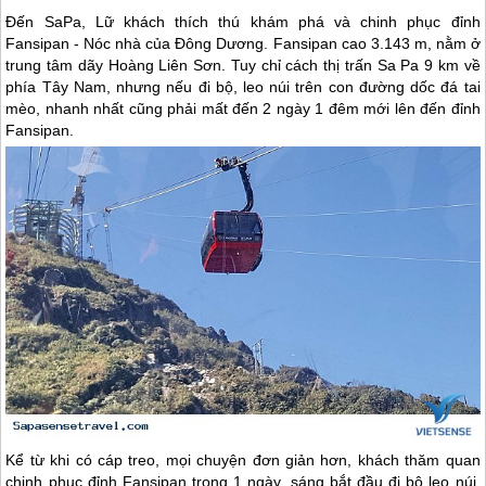
Đến
SaPa
, Lữ khách thích thú khám phá và chinh phục đỉnh
Fansipan - Nóc nhà của Đông Dương. Fansipan cao 3.143 m, nằm ở
trung tâm dãy Hoàng Liên Sơn. Tuy chỉ cách thị trấn Sa Pa 9 km về
phía Tây Nam, nhưng nếu đi bộ, leo núi trên con đường dốc đá tai
mèo, nhanh nhất cũng phải mất đến 2 ngày 1 đêm mới lên đến đỉnh
Fansipan.
Kể từ khi có cáp treo, mọi chuyện đơn giản hơn, khách thăm quan
chinh phục đỉnh Fansipan trong 1 ngày, sáng bắt đầu đi bộ leo núi,