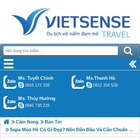
Ms. Tuyết Chinh
Ms.Thanh Hà
0916 172 338
0912 304 539
Ms. Thúy Hường
0945 738 228
Cẩm Nang
Bản Tin
Sapa Mùa Hè Có Gì Đẹp? Nên Đến Đâu Và Cần Chuẩn Bị Những Gì?