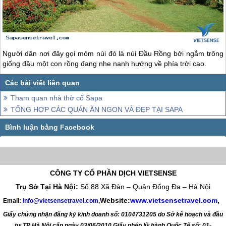
Người dân nơi đây gọi mỏm núi đó là núi Đầu Rồng bởi ngắm trông
giống đầu một con rồng đang nhe nanh hướng về phía trời cao.
Tham quan nhà thờ cổ Sapa
TỔNG HỢP CÁC QUÁN ĂN NGON VÀ ĐẸP TẠI SAPA
CÔNG TY CỔ PHẦN DỊCH VIETSENSE
Trụ Sở Tại Hà Nội:
Số 88 Xã Đàn – Quận Đống Đa – Hà Nội
Website:
www.vietsensetravel.com
,
Email:
Info@vietsensetravel.com
,
Giấy chứng nhận đăng ký kinh doanh số: 0104731205 do Sở kế hoạch và đầu
tư TP Hà Nội cấp ngày 03/06/2010 Giấy phép lữ hành Quốc Tế số: 01-