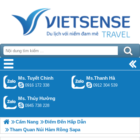
Ms. Tuyết Chinh
Ms.Thanh Hà
0916 172 338
0912 304 539
Ms. Thúy Hường
0945 738 228
Cẩm Nang
Điểm Đến Hấp Dẫn
Tham Quan Núi Hàm Rồng Sapa