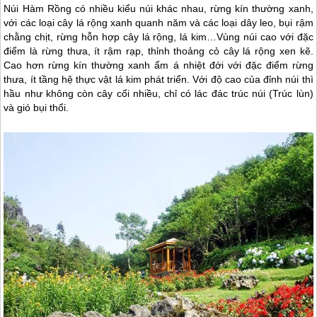
Núi Hàm Rồng có nhiều kiểu núi khác nhau, rừng kín thường xanh,
với các loại cây lá rộng xanh quanh năm và các loại dây leo, bụi rậm
chằng chịt, rừng hỗn hợp cây lá rộng, lá kim…Vùng núi cao với đặc
điểm là rừng thưa, ít rậm rạp, thỉnh thoảng cỏ cây lá rộng xen kẽ.
Cao hơn rừng kín thường xanh ẩm á nhiệt đới với đặc điểm rừng
thưa, ít tầng hệ thực vật lá kim phát triển. Với độ cao của đỉnh núi thì
hầu như không còn cây cối nhiều, chỉ có lác đác trúc núi (Trúc lùn)
và gió bụi thổi.