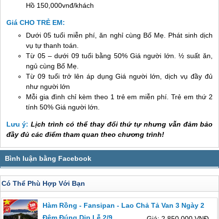
Hồ 150,000vnđ/khách
Giá CHO TRẺ EM:
Dưới 05 tuổi miễn phí, ăn nghỉ cùng Bố Mẹ. Phát sinh dịch
vụ tự thanh toán.
Từ 05 – dưới 09 tuổi bằng 50% Giá người lớn. ½ suất ăn,
ngủ cùng Bố Mẹ.
Từ 09 tuổi trở lên áp dụng Giá người lớn, dịch vụ đầy đủ
như người lớn
Mỗi gia đình chỉ kèm theo 1 trẻ em miễn phí. Trẻ em thứ 2
tính 50% Giá người lớn.
Lưu ý:
Lịch trình có thể thay đổi thứ tự nhưng vẫn đảm bảo
đầy đủ các điểm tham quan theo chương trình!
Có Thể Phù Hợp Với Bạn
Hàm Rồng - Fansipan - Lao Chả Tả Van 3 Ngày 2
Đêm Đúng Dịp Lễ 2/9
Giá: 2,850,000 VNĐ