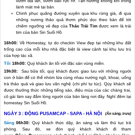
vườn địa lan, vườn đào rực rỡ. Tận hưởng không khí trong
lành mát mẻ tại bản.
Chinh phục quãng đường xuyên qua khu rừng già, đi qua
những nương thảo quả thơm phức dọc theo bản để tới
chiêm ngưỡng vẻ đẹp của
Thác Trái Tim
được xem là trái
tim của bản Sin Suối Hồ.
1
6
h00:
Về Homestay, tự do checkin View đẹp tại những khu đất
trống cao của mỗi khu nhà đặc biệt là view cảnh tại khu lưu trú
của hợp tác xã.
Tối
18h00:
Quý khách ăn tối với đặc sản vùng miền.
19h30:
Sau bữa tối, quý khách được giao lưu với những người
con ở bản để có thể nhóm lửa cùng nhau nướng ngô, khoai, uống
trà thảo quả và giao lưu văn nghệ (chi phí tự túc). Qúy khách sẽ
được thưởng thức những tiếng sáo, điệu múa của các chàng trai,
cô gái làm say đắm lòng người của bản làng nơi đây. Nghỉ đêm tại
homestay Sin Suối Hồ.
NGÀY 3 :
ĐỘNG PUSAMCAP - SAPA - HÀ NỘI
(Ăn sáng, trưa)
Sáng
06h30:
Quý khách thức dậy, ăn sáng và làm thủ tục trả
phòng. Sau đó, xe đón quý khách khách đi tham