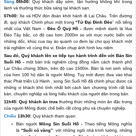
Sáng
06h00:
Quý khách dậy sớm, tận hưởng không khí trong
lành và thưởng thức bữa sáng tại khách sạn.
07h00:
Xe và HDV đón đoàn khởi hành đi Lai Châu. Trên đường
đi, quý khách Chinh phục một trong
“Tứ Đại Đỉnh Đèo
” nổi tiếng
nhất của Việt Nam –
Đèo Ô Quý Hồ -
được mệnh danh là Vua
Đèo Tây bắc, có độ cao hơn 2000m so với mực nước biển với
những dốc, khúc cua tay áo quanh co đem lại cho quý khách một
trải nghiệm vô cùng thú vị. Đoàn chụp ảnh hình lưu niệm.
Sau đó,
Quý khách lên xe tiếp tục hành trình đến với
Bản Sin
Suối Hồ
-
một bản trải nghiệm cộng đồng nằm cách thành phố
Lai Châu chừng 30km, trên độ cao 1500m. Bản là nơi sinh sống
của hơn 100 hộ dân là người Mông. Tuy mới được đưa vào khai
thác Phát triển Lữ Hành , song Sin Suối Hồ đã chinh phục được cả
những vị khách khó tính nhất bởi cách làm chương trình rất bài
bản, chuyên nghiệp và lòng hiếu khách của người dân trong bản.
1
1
h
45
:
Quý khách ăn trưa
thưởng thức những món ăn đặc trưng
của người Mông được chế biến rất công phu và chuyên nghiệp.
Chiều
1
3
h
3
0:
Quý khách tham quan:
Bản người
Mông Sin Suối Hồ -
Theo tiếng Mông nghĩa
là
“Suối có vàng”
: với những ngôi nhà trình tường, những