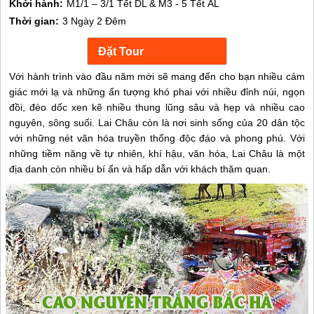
Khởi hành:
M1/1 – 3/1 Tết DL & M3 - 5 Tết ÂL
Thời gian:
3 Ngày 2 Đêm
Với hành trình vào đầu năm mới sẽ mang đến cho bạn nhiều cảm
giác mới lạ và những ấn tượng khó phai với nhiều đỉnh núi, ngọn
đồi, đèo dốc xen kẽ nhiều thung lũng sâu và hẹp và nhiều cao
nguyên, sông suối. Lai Châu còn là nơi sinh sống của 20 dân tộc
với những nét văn hóa truyền thống độc đáo và phong phú. Với
những tiềm năng về tự nhiên, khí hậu, văn hóa, Lai Châu là một
địa danh còn nhiều bí ẩn và hấp dẫn với khách thăm quan.