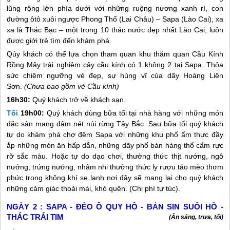
lũng rộng lớn phía dưới với những ruộng nương xanh rì, con
đường ôtô xuôi ngược Phong Thổ (Lai Châu) –
Sapa
(Lào Cai), xa
xa là Thác Bạc – một trong 10 thác nước đẹp nhất Lào Cai, luôn
được giới trẻ tìm đến khám phá.
Qúy khách có thể lựa chọn tham quan khu thăm quan Cầu Kính
Rồng Mây trải nghiệm cây cầu kính có 1 không 2 tại
Sapa
. Thỏa
sức chiêm ngưỡng vẻ đẹp, sự hùng vĩ của dãy Hoàng Liên
Sơn.
(Chưa bao gồm vé Cầu kính)
16h30:
Quý khách trở về khách sạn.
Tối
19h00:
Quý khách dùng bữa tối tại nhà hàng với những món
đặc sản mang đậm nét núi rừng Tây Bắc. Sau bữa tối quý khách
tự do khám phá chợ đêm
Sapa
với những khu phố ẩm thực đầy
ắp những món ăn hấp dẫn, những dãy phố bán hàng thổ cẩm rực
rỡ sắc màu. Hoặc tự do dạo chơi, thưởng thức thịt nướng, ngô
nướng, trứng nướng, nhâm nhi thưởng thức ly rượu táo mèo thơm
phức trong không khí se lạnh nơi đây sẽ mang lại cho quý khách
những cảm giác thoải mái, khó quên. (Chi phí tự túc).
NGÀY 2 :
SAPA - ĐÈO Ô QUY HỒ - BẢN SIN SUỐI HỒ -
THÁC TRÁI TIM
(Ăn sáng, trưa, tối)