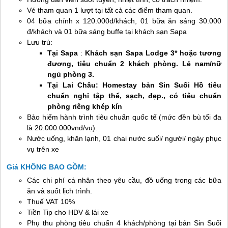
Vé tham quan 1 lượt tại tất cả các điểm tham quan.
04 bữa chính x 120.000đ/khách, 01 bữa ăn sáng 30.000
đ/khách và 01 bữa sáng buffe tại khách sạn
Sapa
Lưu trú:
Tại
Sapa
:
Khách sạn
Sapa
Lodge 3*
hoặc tương
đương
, tiêu chuẩn 2 khách phòng. Lẻ nam/nữ
ngủ phòng 3.
Tại
Lai Châu
: Home
s
tay bản
Sin Suối Hồ
tiêu
chuẩn
nghỉ tập thể, sạch, đẹp.
, có tiêu chuẩn
phòng riêng khép kín
Bảo hiểm hành trình tiêu chuẩn quốc tế (mức đền bù tối đa
là 20.000.000vnd/vụ).
Nước uống, khăn lạnh, 01 chai nước suối/ người/ ngày phục
vụ trên xe
Giá KHÔNG BAO GỒM:
Các chi phí cá nhân theo yêu cầu, đồ uống trong các bữa
ăn và suốt lịch trình.
Thuế VAT 10%
Tiền Tip cho HDV & lái xe
Phụ thu phòng tiêu chuẩn 4 khách/phòng tại bản Sin Suối