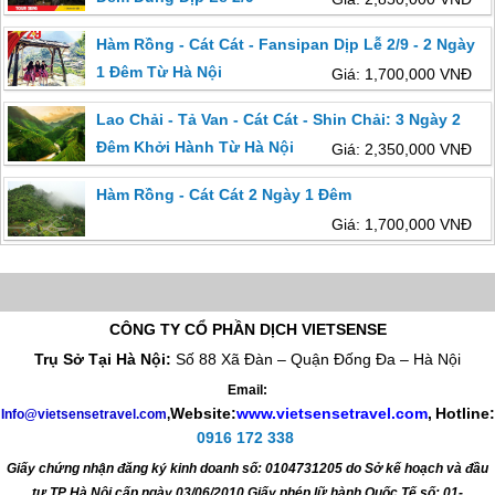
Hàm Rồng - Cát Cát - Fansipan Dịp Lễ 2/9 - 2 Ngày
1 Đêm Từ Hà Nội
Giá: 1,700,000 VNĐ
Lao Chải - Tả Van - Cát Cát - Shin Chải: 3 Ngày 2
Đêm Khởi Hành Từ Hà Nội
Giá: 2,350,000 VNĐ
Hàm Rồng - Cát Cát 2 Ngày 1 Đêm
Giá: 1,700,000 VNĐ
CÔNG TY CỔ PHẦN DỊCH VIETSENSE
Trụ Sở Tại Hà Nội:
Số 88 Xã Đàn – Quận Đống Đa – Hà Nội
Email:
Website:
www.vietsensetravel.com
,
Hotline:
Info@vietsensetravel.com
,
0916 172 338
Giấy chứng nhận đăng ký kinh doanh số: 0104731205 do Sở kế hoạch và đầu
tư TP Hà Nội cấp ngày 03/06/2010 Giấy phép lữ hành Quốc Tế số: 01-