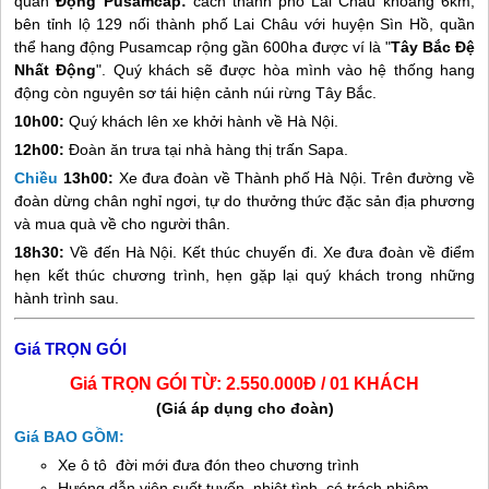
quan
Động Pusamcap
:
cách thành phố Lai Châu khoảng 6km,
bên tỉnh lộ 129 nối thành phố Lai Châu với huyện Sìn Hồ, quần
thể hang động Pusamcap rộng gần 600ha được ví là "
Tây Bắc Đệ
Nhất Động
". Quý khách sẽ được hòa mình vào hệ thống hang
động còn nguyên sơ tái hiện cảnh núi rừng Tây Bắc.
10
h00:
Quý khách lên xe khởi hành về Hà Nội.
12h00:
Đoàn ăn trưa tại nhà hàng thị trấn
Sapa
.
Chiều
1
3
h
0
0:
Xe đưa đoàn về Thành phố Hà Nội. Trên đường về
đoàn dừng chân nghỉ ngơi, tự do thưởng thức đặc sản địa phương
và mua quà về cho người thân.
18h30:
Về đến Hà Nội. Kết thúc chuyến đi. Xe đưa đoàn về điểm
hẹn kết thúc chương trình, hẹn gặp lại quý khách trong những
hành trình sau.
Giá TRỌN GÓI
Giá T
RỌ
N GÓI TỪ: 2.550.000Đ / 01 KHÁCH
(Giá áp dụng cho đoàn)
Giá BAO GỒM:
Xe ô tô đời mới đưa đón theo chương trình
Hưóng dẫn viên suốt tuyến, nhiệt tình, có trách nhiệm.