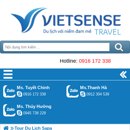
Hotline:
0916 172 338
Ms. Tuyết Chinh
Ms.Thanh Hà
0916 172 338
0912 304 539
Ms. Thúy Hường
0945 738 228
Tour Du Lịch Sapa